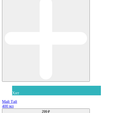
Хит
Май Тай
400 мл
299 ₽