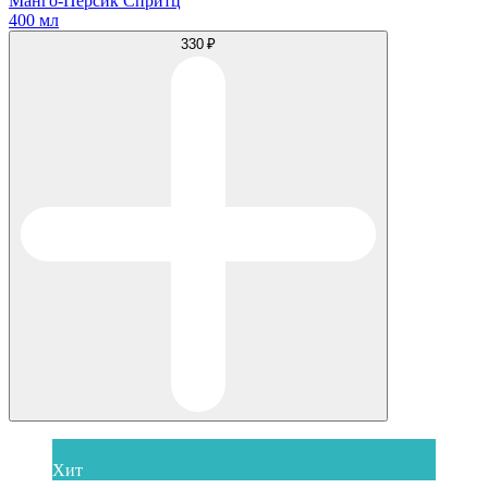
Манго-Персик Спритц
400 мл
330 ₽
Хит