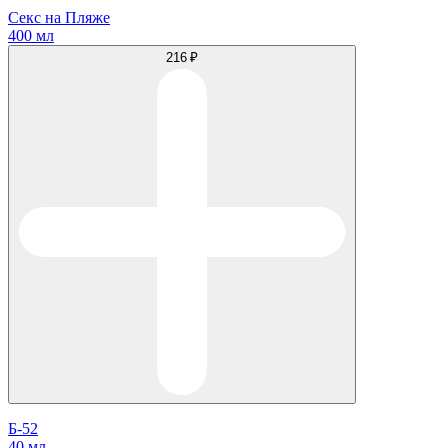
Секс на Пляже
400 мл
216 ₽
Б-52
40 мл