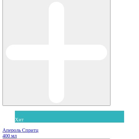
Хит
Апероль Спритц
400 мл