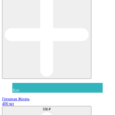
Хит
Грешная Жизнь
400 мл
336 ₽