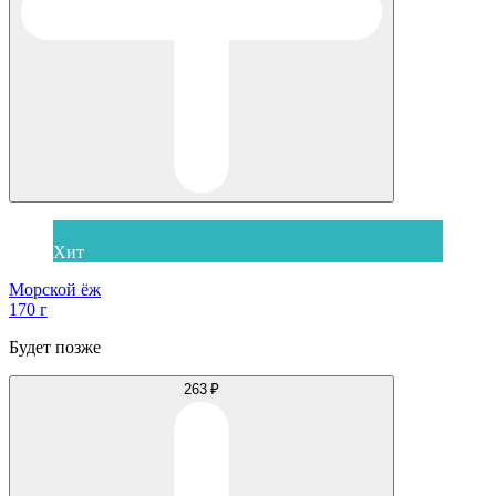
Хит
Морской ёж
170 г
Будет позже
263 ₽