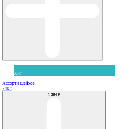
Хит
Ассорти шейхов
740 г
1 394 ₽