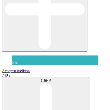
Хит
Ассорти шейхов
740 г
1 394 ₽