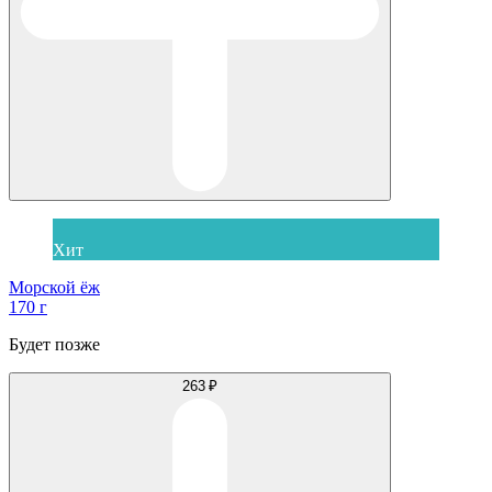
Хит
Морской ёж
170 г
Будет позже
263 ₽