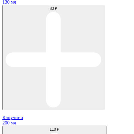
130 мл
80 ₽
Капучино
200 мл
110 ₽