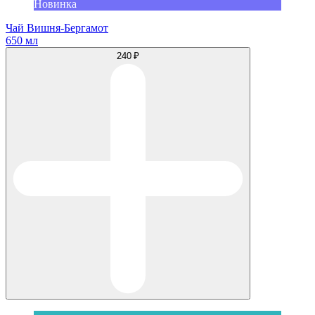
Новинка
Чай Вишня-Бергамот
650 мл
240 ₽