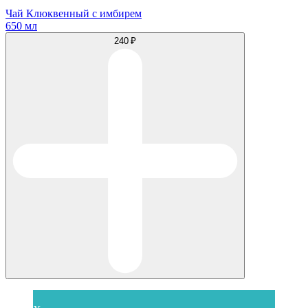
Чай Клюквенный с имбирем
650 мл
240 ₽