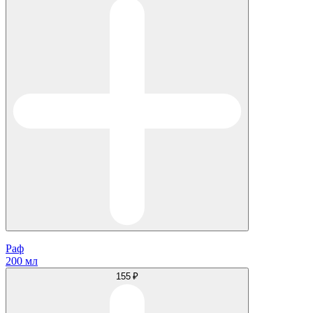
Раф
200 мл
155 ₽