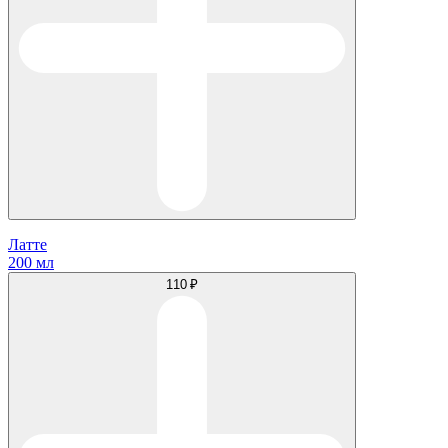
Латте
200 мл
110 ₽