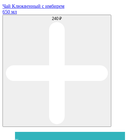
Чай Клюквенный с имбирем
650 мл
240 ₽