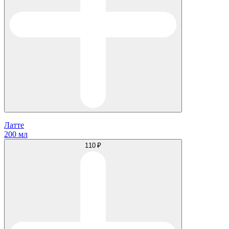
Латте
200 мл
110 ₽