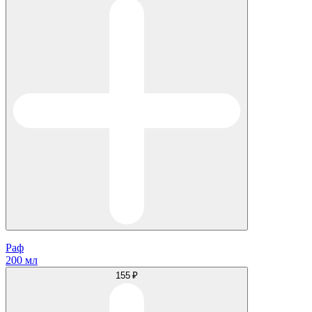
Раф
200 мл
155 ₽