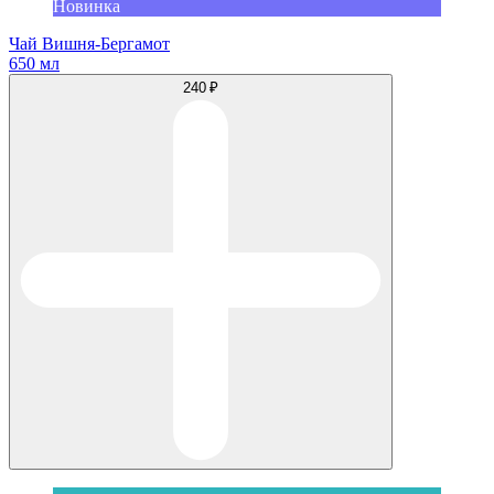
Новинка
Чай Вишня-Бергамот
650 мл
240 ₽