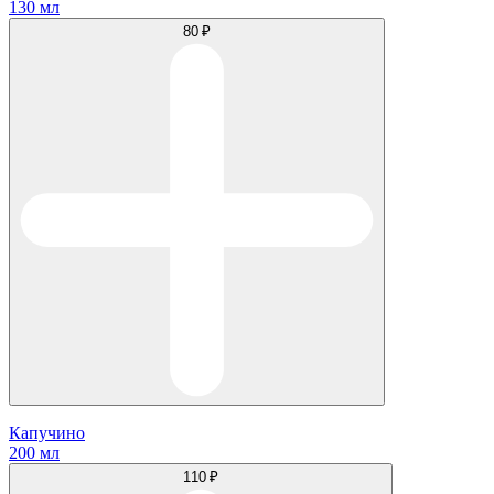
130 мл
80 ₽
Капучино
200 мл
110 ₽