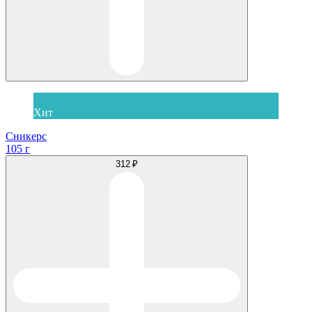
Хит
Сникерс
105 г
312 ₽