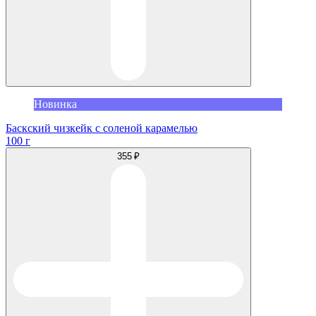
Новинка
Баскский чизкейк с соленой карамелью
100 г
355 ₽