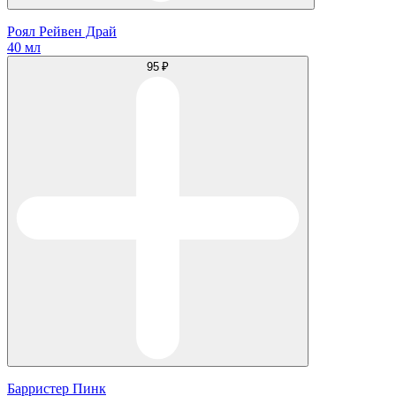
Роял Рейвен Драй
40 мл
95 ₽
Барристер Пинк