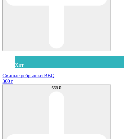
Хит
Свиные ребрышки BBQ
360 г
569 ₽