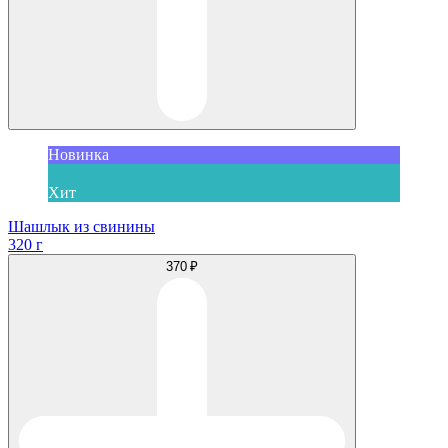
Новинка
Хит
Шашлык из свинины
320 г
370 ₽