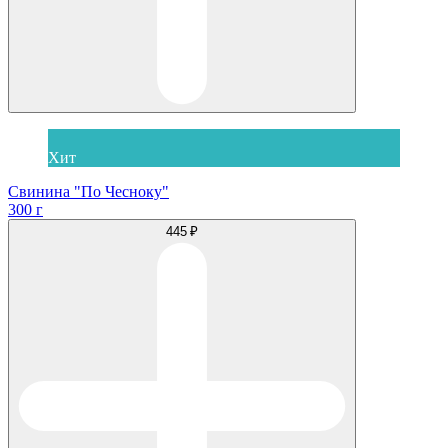
Хит
Свинина "По Чесноку"
300 г
445 ₽