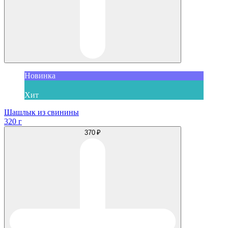
Новинка
Хит
Шашлык из свинины
320 г
370 ₽