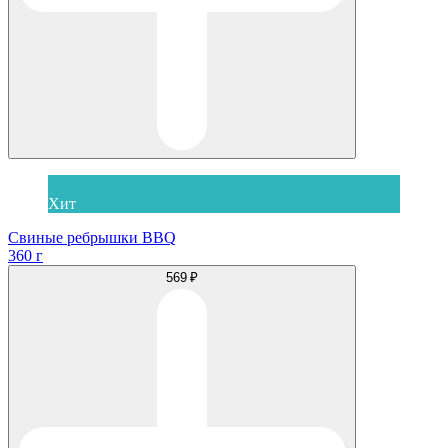
Хит
Свиные ребрышки BBQ
360 г
569 ₽