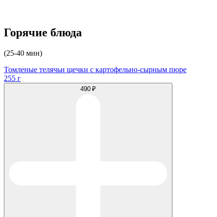
Горячие блюда
(25-40 мин)
Томленые телячьи щечки с картофельно-сырным пюре
255 г
490 ₽