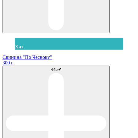
Хит
Свинина "По Чесноку"
300 г
445 ₽