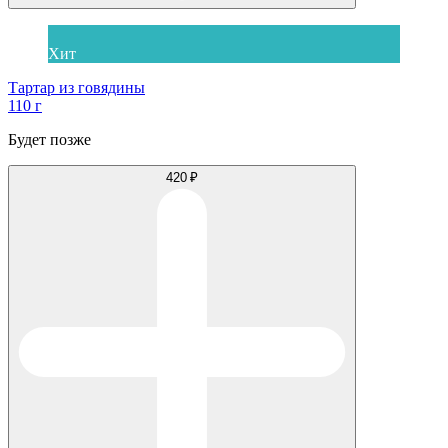
Хит
Тартар из говядины
110 г
Будет позже
420 ₽