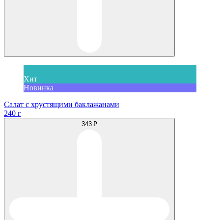
Хит
Новинка
Салат с хрустящими баклажанами
240 г
343 ₽