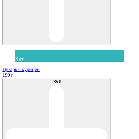
Хит
Цезарь с курицей
190 г
285 ₽