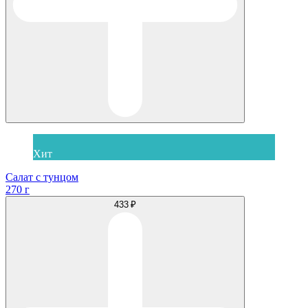
Хит
Салат с тунцом
270 г
433 ₽