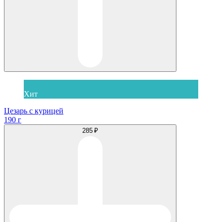
Хит
Цезарь с курицей
190 г
285 ₽