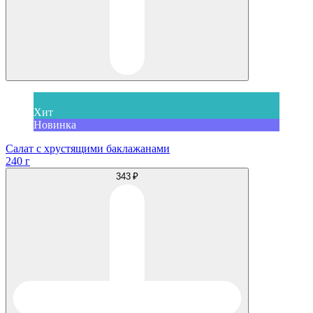
Хит
Новинка
Салат с хрустящими баклажанами
240 г
343 ₽