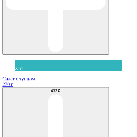
Хит
Салат с тунцом
270 г
433 ₽