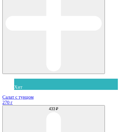
Хит
Салат с тунцом
270 г
433 ₽