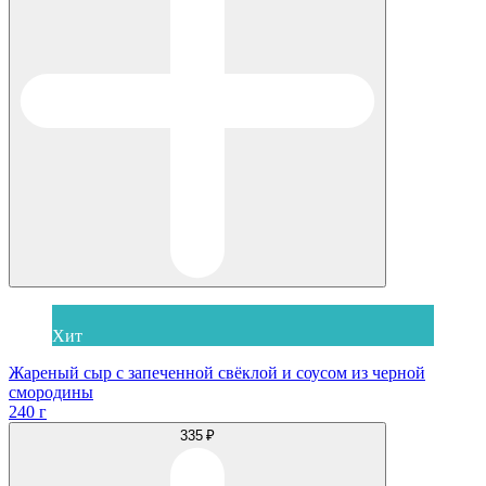
Хит
Жареный сыр с запеченной свёклой и соусом из черной
смородины
240 г
335 ₽