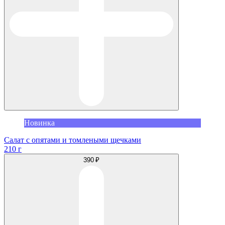
Новинка
Салат с опятами и томлеными щечками
210 г
390 ₽