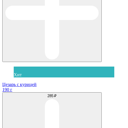
Хит
Цезарь с курицей
190 г
285 ₽