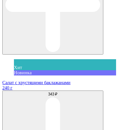
Хит
Новинка
Салат с хрустящими баклажанами
240 г
343 ₽