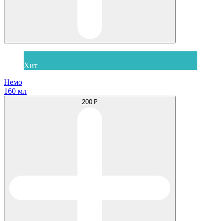
Хит
Немо
160 мл
200 ₽