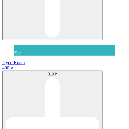
Хит
Пуси Краш
400 мл
310 ₽