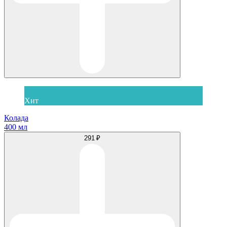
Хит
Колада
400 мл
291 ₽