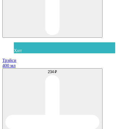
Хит
Трэйси
400 мл
234 ₽