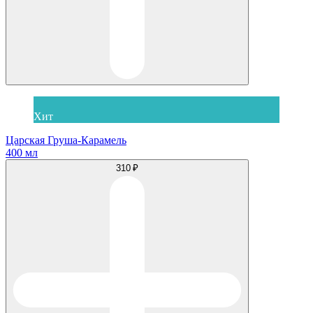
Хит
Царская Груша-Карамель
400 мл
310 ₽