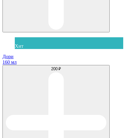
Хит
Дори
160 мл
200 ₽