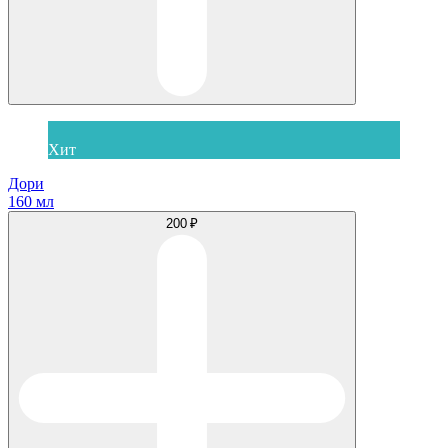
Хит
Дори
160 мл
200 ₽