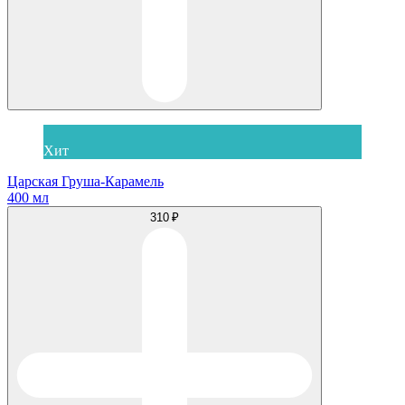
Хит
Царская Груша-Карамель
400 мл
310 ₽