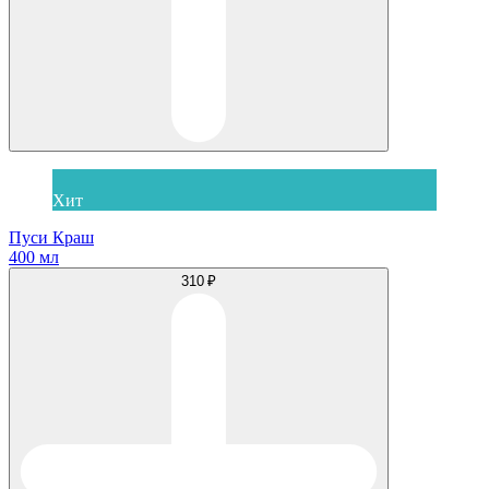
Хит
Пуси Краш
400 мл
310 ₽