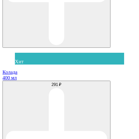
Хит
Колада
400 мл
291 ₽