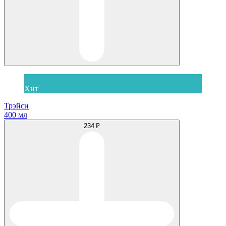
Хит
Трэйси
400 мл
234 ₽