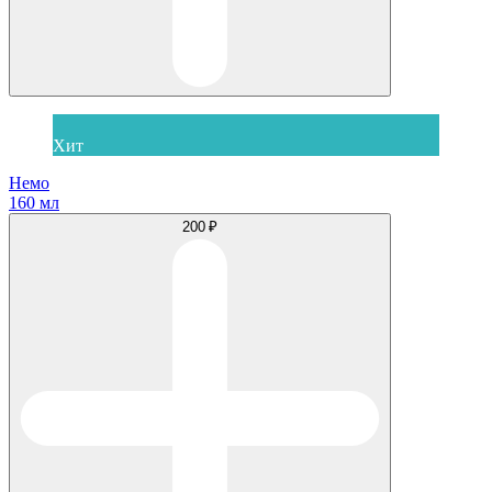
Хит
Немо
160 мл
200 ₽