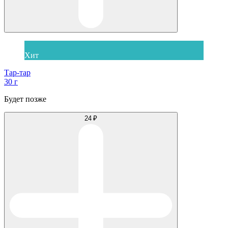
Хит
Тар-тар
30 г
Будет позже
24 ₽