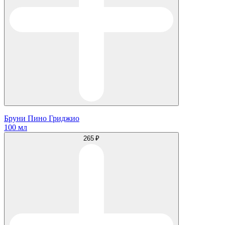
Бруни Пино Гриджио
100 мл
265 ₽