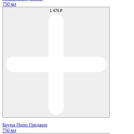
750 мл
1 475 ₽
Бруни Пино Гриджио
750 мл