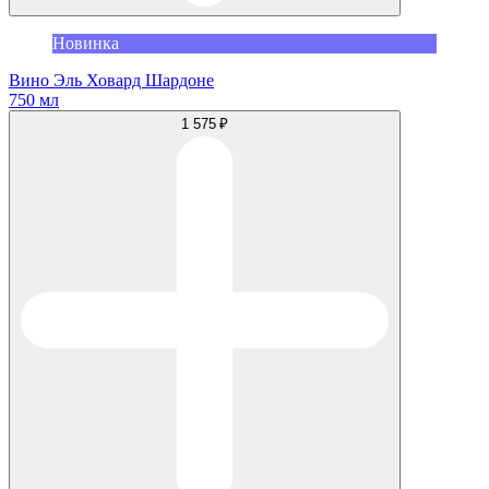
Новинка
Вино Эль Ховард Шардоне
750 мл
1 575 ₽