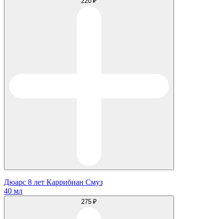
220 ₽
Дюарс 8 лет Каррибиан Смуз
40 мл
275 ₽