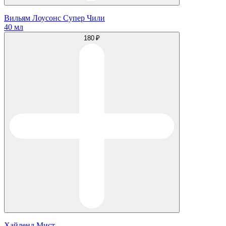
Вильям Лоусонс Супер Чили
40 мл
180 ₽
Хайленд Мист