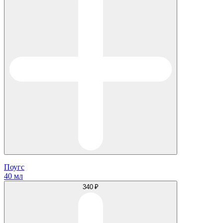
Поугс
40 мл
340 ₽