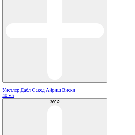
Уистлер Дабл Оакед Айриш Виски
40 мл
360 ₽