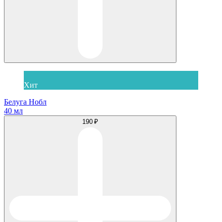
Хит
Белуга Нобл
40 мл
190 ₽