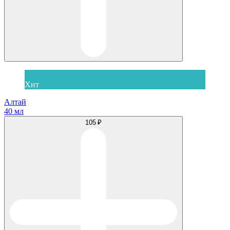
Хит
Алтай
40 мл
105 ₽