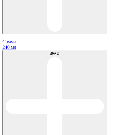
Самуи
240 мл
456 ₽