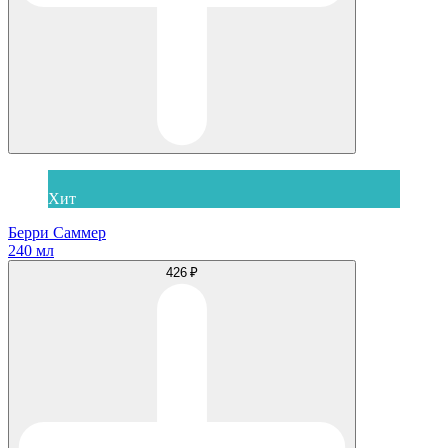
Хит
Берри Саммер
240 мл
426 ₽