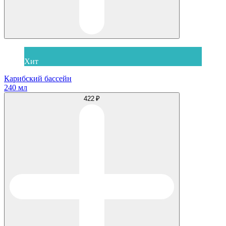
Хит
Карибский бассейн
240 мл
422 ₽