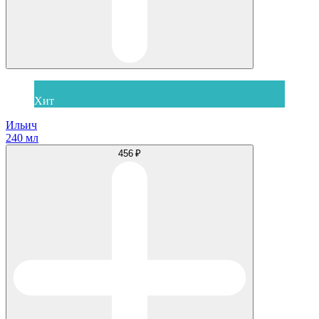
Хит
Ильич
240 мл
456 ₽