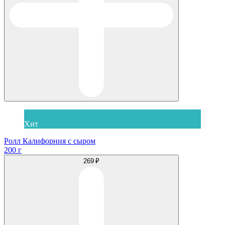
Хит
Ролл Калифорния с сыром
200 г
269 ₽