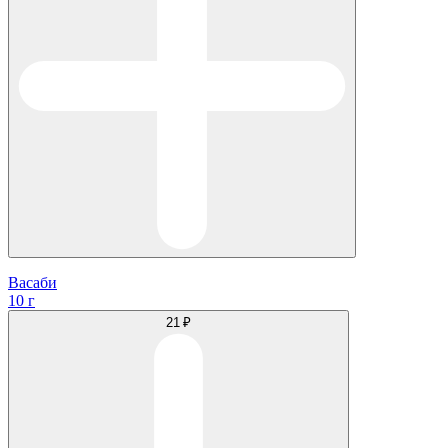
Васаби
10 г
21 ₽