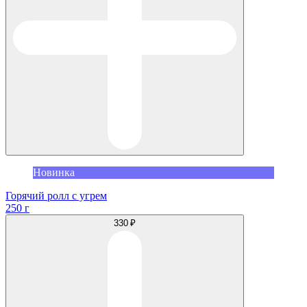
Новинка
Горячий ролл с угрем
250 г
330 ₽