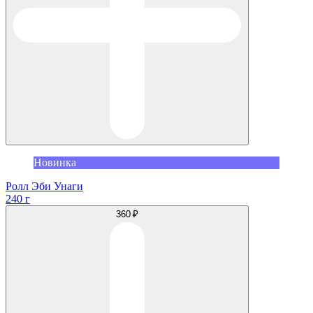
Новинка
Ролл Эби Унаги
240 г
360 ₽