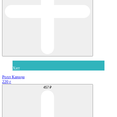
Хит
Ролл Канада
220 г
457 ₽