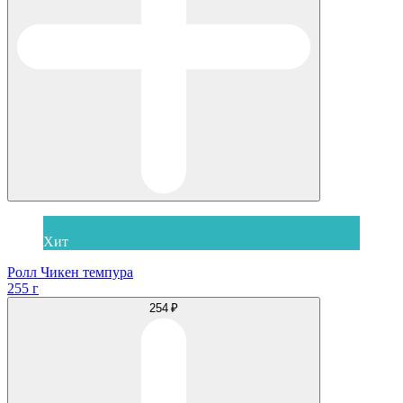
Хит
Ролл Чикен темпура
255 г
254 ₽